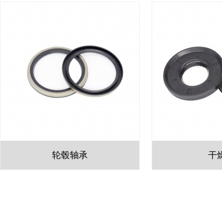
轮毂轴承
干